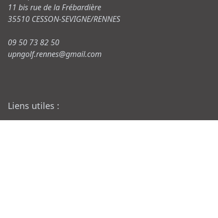
11 bis rue de la Frébardière
35510 CESSON-SEVIGNE/RENNES
09 50 73 82 50
upngolf.rennes@gmail.com
Liens utiles :
Réservations
Mentions légales
Protection de données personnelles
Trackman en Bretagne