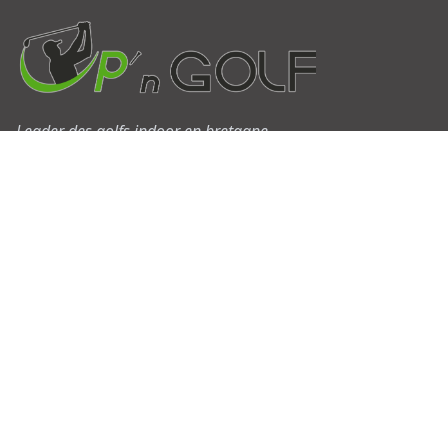
Leader des golfs indoor en bretagne
Ouvert tous les jours de 9h à minuit*
*Le Dimanche 10h - 21H
UP’N GOLF Academy
Sécuriparc
11 bis rue de la Frébardière
35510 CESSON-SEVIGNE/RENNES
09 50 73 82 50
upngolf.rennes@gmail.com