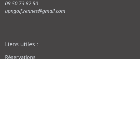
09 50 73 82 50
upngolf.rennes@gmail.com
Liens utiles :
Réservations
Mentions légales
Protection de données personnelles
Trackman en Bretagne
Nos réseaux :
Facebook