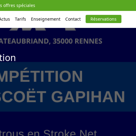
s offres spéciales
Actus
Tarifs
Enseignement
Contact
Réservations
tion