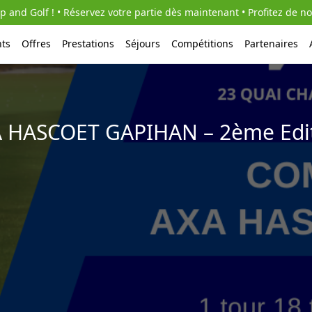
 and Golf ! • Réservez votre partie dès maintenant • Profitez de no
ts
Offres
Prestations
Séjours
Compétitions
Partenaires
 HASCOET GAPIHAN – 2ème Edi